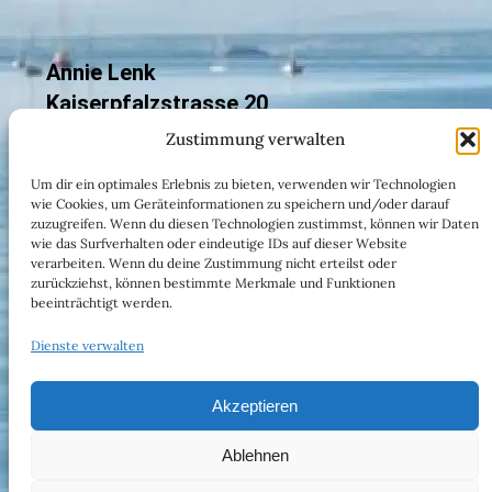
Annie Lenk
Kaiserpfalzstrasse 20
78351 Bodman-Ludwigshafen
Zustimmung verwalten
Um dir ein optimales Erlebnis zu bieten, verwenden wir Technologien
E-Mail:
wie Cookies, um Geräteinformationen zu speichern und/oder darauf
info@butterfahrtnachbodman.de
zuzugreifen. Wenn du diesen Technologien zustimmst, können wir Daten
wie das Surfverhalten oder eindeutige IDs auf dieser Website
verarbeiten. Wenn du deine Zustimmung nicht erteilst oder
zurückziehst, können bestimmte Merkmale und Funktionen
beeinträchtigt werden.
Cookie-Richtlinie (EU)
Dienste verwalten
Datenschutzerklärung (EU)
Akzeptieren
Ablehnen